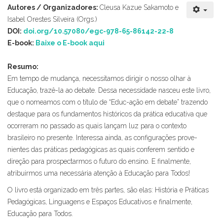
Autores / Organizadores:
Cleusa Kazue Sakamoto e
Isabel Orestes Silveira (Orgs.)
DOI:
doi.org/10.57080/egc-978-65-86142-22-8
E-book:
Baixe o E-book aqui
Resumo:
Em tempo de mudança, necessitamos dirigir o nosso olhar à
Educação, trazê-la ao deba­te. Dessa necessidade nasceu este livro,
que o nomeamos com o título de “Educ-ação em debate” trazendo
destaque para os fundamentos históricos da prática educativa que
ocorreram no passado as quais lançam luz para o contexto
brasileiro no presente. Interessa ainda, as configurações prove­
nientes das práticas pedagógicas as quais conferem sentido e
direção para prospectarmos o futuro do ensino. E finalmente,
atribuirmos uma necessá­ria atenção à Educação para Todos!
O livro está organizado em três partes, são elas: História e Práticas
Pe­dagógicas, Linguagens e Espaços Educativos e finalmente,
Educação para Todos.